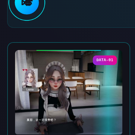
🎺
DATA-01