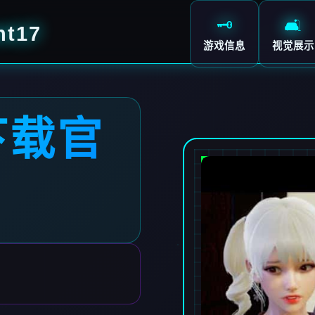
🗝️
🛋️
t17
游戏信息
视觉展示
下载官
7