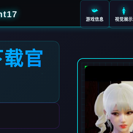
📯
🚺
t17
游戏信息
视觉展示
下载官
7