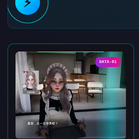
⚡
DATA-01