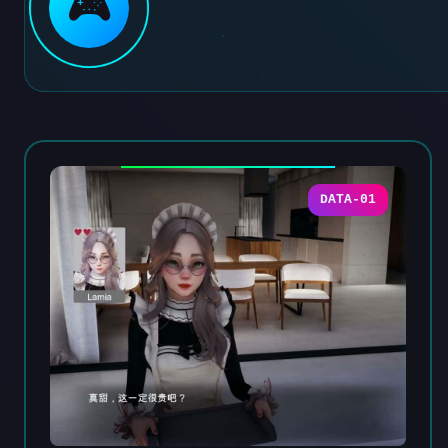
🎮
DATA-01